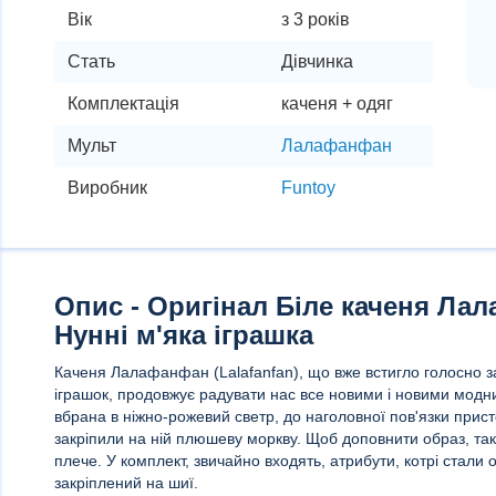
Вік
з 3 років
Стать
Дівчинка
Комплектація
каченя + одяг
Мульт
Лалафанфан
Виробник
Funtoy
Опис - Оригінал Біле каченя Лал
Нунні м'яка іграшка
Каченя Лалафанфан (Lalafanfan), що вже встигло голосно за
іграшок, продовжує радувати нас все новими і новими модн
вбрана в ніжно-рожевий светр, до наголовної пов'язки прист
закріпили на ній плюшеву моркву. Щоб доповнити образ, та
плече. У комплект, звичайно входять, атрибути, котрі стали о
закріплений на шиї.