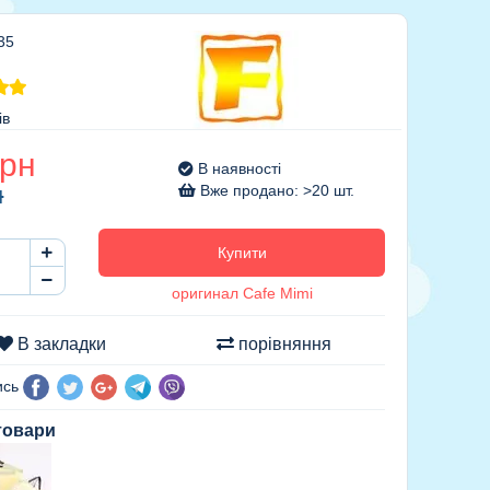
35
ів
рн
В наявності
н
Вже продано: >20 шт.
Купити
оригинал Cafe Mimi
В закладки
порівняння
ись
товари