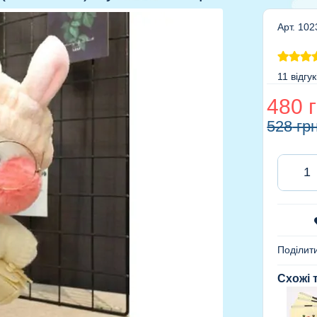
Арт. 102
11 відгук
480
г
528
гр
Поділит
Схожі 