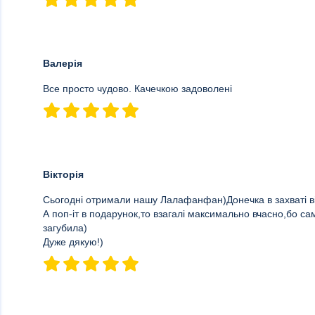
Валерія
Все просто чудово. Качечкою задоволені
Вікторія
Сьогодні отримали нашу Лалафанфан)Донечка в захваті від
А поп-іт в подарунок,то взагалі максимально вчасно,бо сам
загубила)
Дуже дякую!)