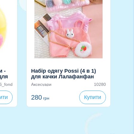
и -
Набір одягу Possi (4 в 1)
Кон
для
для качки Лалафанфан
Лал
6_fond
Аксесуари
10280
Конс
180
г
15
280
ити
Купити
грн