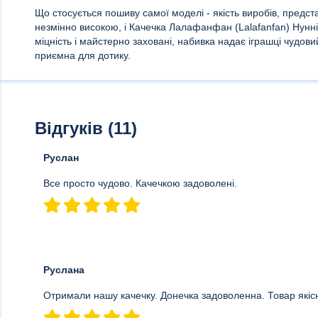
Що стосується пошиву самої моделі - якість виробів, предс
незмінно високою, і Качечка Лалафанфан (Lalafanfan) Нунні
міцність і майстерно заховані, набивка надає іграшці чудов
приємна для дотику.
Відгуків (11)
Руслан
Все просто чудово. Качечкою задоволені.
Руслана
Отримали нашу качечку. Донечка задоволенна. Товар якіс