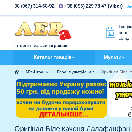
38 (067) 314-68-92
+38 (095) 229 78 47
(Viber)
Зв
Графік
пн-пт:
сб-нд:
Інтернет-магазин іграшок
Каталог товарів
Мульти
М'які іграшки
Герої мультфільмів
Оригінал Біле к
Оригінал Біле каченя Лалафанфан (L