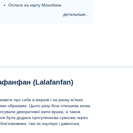
Оплата на карту Монобанк
детальніше...
афанфан (Lalafanfan)
явити про себе в мережі і на ринку м'яких
ими образами. Цього разу біла плюшева качка
осували декоративні заячі вушка, а також
кож була додана прогулянкова сумочка через
бов'язковими, такі як окуляри і дзвіночок,