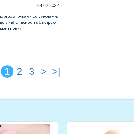
04.02.2022
чокером, очками со стеклами,
астлив! Спасибо за быструю
ишел попит!
1
2
3
>
>|