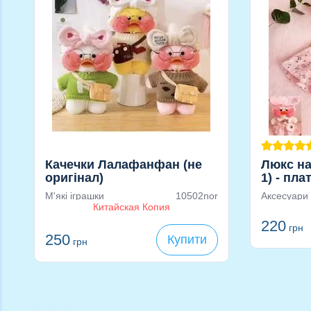
Качечки Лалафанфан (не
Люкс на
оригінал)
1) - пла
Лалафа
М'які іграшки
10502nor
Аксесуари
Китайская Копия
220
грн
250
Купити
грн