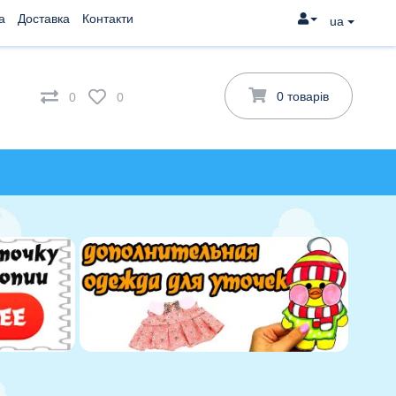
а
Доставка
Контакти
ua
0 товарів
0
0