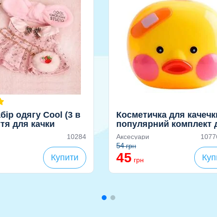
бір одягу Cool (3 в
Косметичка для качечк
ття для качки
популярний комплект 
нфан
ігор
10284
Аксесуари
1077
54
грн
45
Купити
Куп
грн