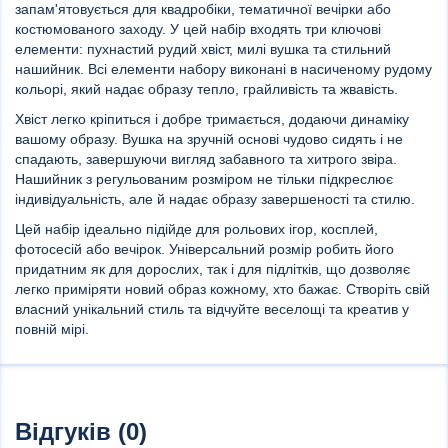
запам'ятовується для квадробіки, тематичної вечірки або
костюмованого заходу. У цей набір входять три ключові
елементи: пухнастий рудий хвіст, милі вушка та стильний
нашийник. Всі елементи набору виконані в насиченому рудому
кольорі, який надає образу тепло, грайливість та жвавість.
Хвіст легко кріпиться і добре тримається, додаючи динаміку
вашому образу. Вушка на зручній основі чудово сидять і не
спадають, завершуючи вигляд забавного та хитрого звіра.
Нашийник з регульованим розміром не тільки підкреслює
індивідуальність, але й надає образу завершеності та стилю.
Цей набір ідеально підійде для рольових ігор, косплей,
фотосесій або вечірок. Універсальний розмір робить його
придатним як для дорослих, так і для підлітків, що дозволяє
легко приміряти новий образ кожному, хто бажає. Створіть свій
власний унікальний стиль та відчуйте веселощі та креатив у
повній мірі.
Відгуків (0)