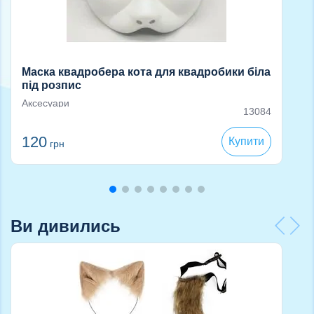
Маска квадробера кота для квадробики біла
під розпис
Аксесуари
13084
120
Купити
грн
Ви дивились