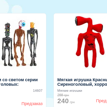
 со светом серии
Мягкая игрушка Красн
головых:
Сиреноголовый, хорр
головый,
персонаж
14607
Мягкие игрушки
головый,
288
грн
ороголовый,
240
Пред
оловый
грн
Предзаказ