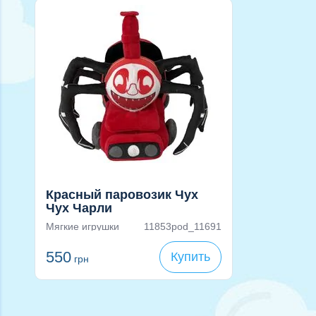
Красный паровозик Чух
Чух Чарли
Мягкие игрушки
11853pod_11691
550
Купить
грн