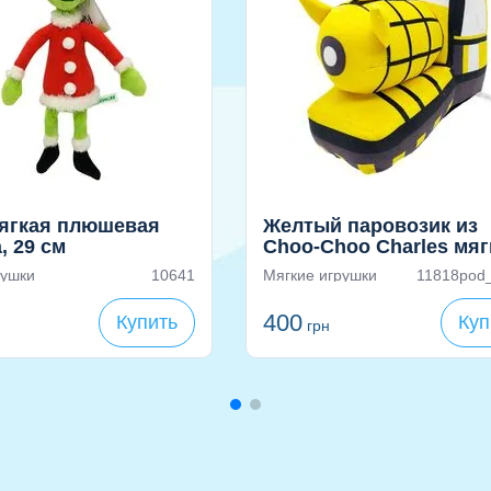
мягкая плюшевая
Желтый паровозик из
, 29 см
Choo-Choo Charles мяг
игрушка
рушки
10641
Мягкие игрушки
11818pod
400
Купить
Куп
грн