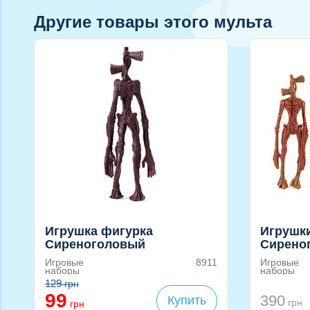
Другие товары этого мульта
Игрушка фигурка
Игрушки
Сиреноголовый
Сирено
(коричневый оттенок) 11 см
Сирено
Игровые
8911
Игровые
Вазоно
наборы
наборы
Светоф
129
грн
99
Глазог
390
Купить
грн
грн