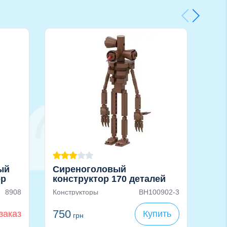
ый
Сиреноголовый
Мяг
ор
конструктор 170 деталей
Сир
пе
8908
Конструкторы
BH100902-3
Мягк
318
г
26
750
заказ
Купить
грн