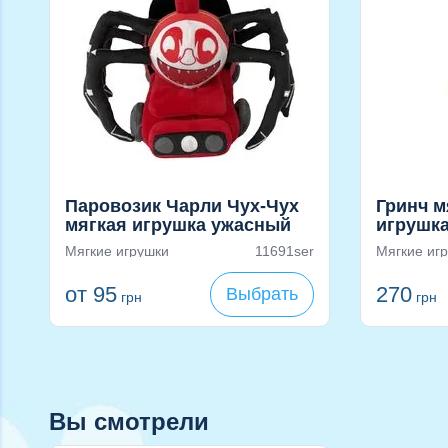
Паровозик Чарли Чух-Чух
Гринч 
мягкая игрушка ужасный
игрушка
Поезд Паук из Choo-Choo
Мягкие игрушки
11691ser
Мягкие иг
Charles
от 95
270
Выбрать
грн
грн
Вы смотрели