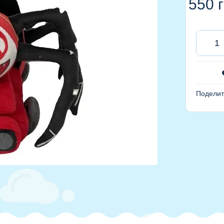
550
г
Поделит