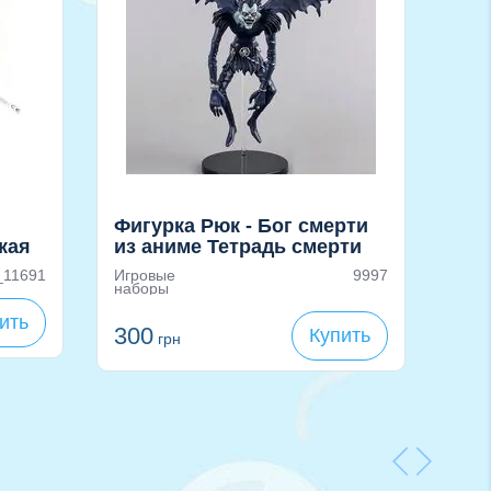
Фигурка Рюк - Бог смерти
Хаг
кая
из аниме Тетрадь смерти
об
(Death Note), 20см
_11691
Игровые
9997
Мягк
наборы
336
г
24
ить
300
Купить
грн