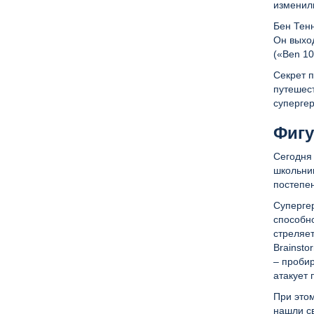
изменил
Бен Тенн
Он выход
(«Ben 10
Секрет 
путешес
супергер
Фигу
Сегодня 
школьник
постепе
Суперге
способно
стреляет
Brainsto
– проби
атакует 
При это
нашли с