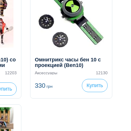
10) со
Омнитрикс часы бен 10 с
ми
проекцией (Ben10)
12203
Аксессуары
12130
330
Купить
грн
упить