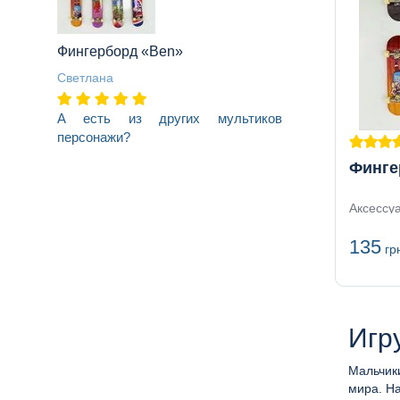
Фингерборд «Ben»
Светлана
А есть из других мультиков
персонажи?
Финге
Аксессу
135
гр
Игр
Мальчик
мира. Н