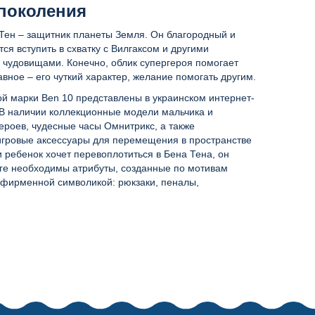
 поколения
 Тен – защитник планеты Земля. Он благородный и
ся вступить в схватку с Вилгаксом и другими
чудовищами. Конечно, облик супергероя помогает
авное – его чуткий характер, желание помогать другим.
ой марки Ben 10 представлены в украинском интернет-
 В наличии коллекционные модели мальчика и
ероев, чудесные часы Омнитрикс, а также
гровые аксессуары для перемещения в пространстве
и ребенок хочет перевоплотиться в Бена Тена, он
оге необходимы атрибуты, созданные по мотивам
с фирменной символикой: рюкзаки, пеналы,