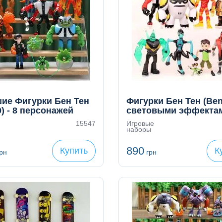
ие Фигурки Бен Тен
Фигурки Бен Тен (Ben
) - 8 персонажей
световыми эффекта
15547
Игровые
наборы
890
Купить
К
рн
грн