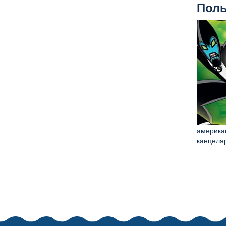
Поль
американ
канцеля