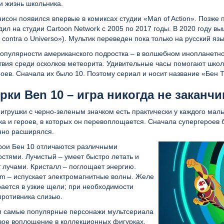
и жизнь школьника.
исон появился впервые в комиксах студии «Man of Action». Позже
ил на студии Cartoon Network с 2005 по 2017 годы. В 2020 году 
 contra o Universo»). Мультик переведен пока только на русский яз
популярности американского подростка – в волшебном инопланетно
твия среди осколков метеорита. Удивительные часы помогают школ
оев. Сначала их было 10. Поэтому сериал и носит название «Бен 
рки Ben 10 – игра никогда не заканчи
игрушки с черно-зеленым значком есть практически у каждого маль
а и героев, в которых он перевоплощается. Сначала супергероев 
нно расширялся.
рои Бен 10 отличаются различными
стями. Лучистый – умеет быстро летать и
 лучами. Кристалл – поглощает энергию.
rm – испускает электромагнитные волны. Желе
рается в узкие щели; при необходимости
противника слизью.
м самые популярные персонажи мультсериала
вое воплощение в коллекционных фигурках,