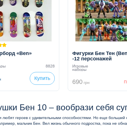
рборд «Ben»
Фигурки Бен Тен (Ben
-12 персонажей
ары
8828
Игровые
наборы
Купить
н
690
П
грн
ушки Бен 10 – вообрази себя су
и любят героев с удивительными способностями. Но еще больший о
апример, мальчик Бен. Вел жизнь обычного подростка, пока не об