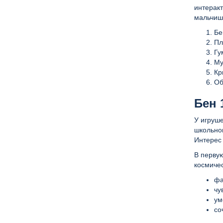
интерак
мальчишк
Бе
Пл
Гу
Му
Кр
Об
Бен 
У игруше
школьног
Интерес
В перву
космиче
фа
чу
ум
со