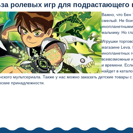
за ролевых игр для подрастающего
Важно, что Бен
смелый. Не боит
инопланетными 
мальчику. Но гл
Игрушки торгов
магазине Leva.
инопланетных г
всевозможные и
и времени. Есл
найдет в катал
ского мультсериала. Также у нас можно заказать детские товары 
рские принадлежности.