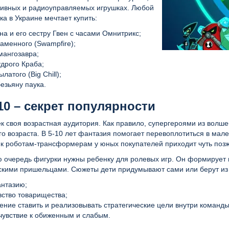
тивных и радиоуправляемых игрушках. Любой
а в Украине мечтает купить:
на и его сестру Гвен с часами Омнитрикс;
аменного (Swampfire);
мангозавра;
дрого Краба;
ылатого (Big Chill);
езьяну паука.
10 – секрет популярности
к своя возрастная аудитория. Как правило, супергероями из волш
о возраста. В 5-10 лет фантазия помогает перевоплотиться в мал
 к роботам-трансформерам у юных покупателей приходит чуть поз
ю очередь фигурки нужны ребенку для ролевых игр. Он формирует 
скими пришельцами. Сюжеты дети придумывают сами или берут из
нтазию;
вство товарищества;
ение ставить и реализовывать стратегические цели внутри команд
чувствие к обиженным и слабым.