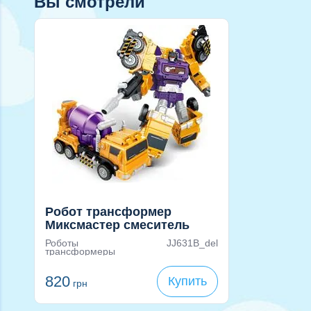
Вы смотрели
Робот трансформер
Миксмастер смеситель
автомобиль
Роботы
JJ631B_del
трансформеры
820
Купить
грн