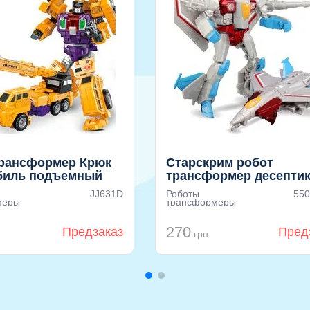
трансформер Крюк
Старскрим робот
биль подъемный
трансформер десепти
Alteration Первое
JJ631D
Роботы
550
Поколение
меры
трансформеры
270
Предзаказ
Пред
грн