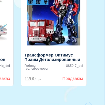
Трансформер Оптимус
Роб
кон
Прайм Детализированный
Раз
4с_del
Роботы
8850-7_del
Робо
трансформеры
тра
1200
45
заказ
Предзаказ
грн