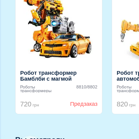
Робот трансформер
Робот 
Бамблби с магмой
автомо
перевеса
кран
Роботы
8810/8802
Роботы
трансформеры
трансфор
720
820
Предзаказ
грн
грн