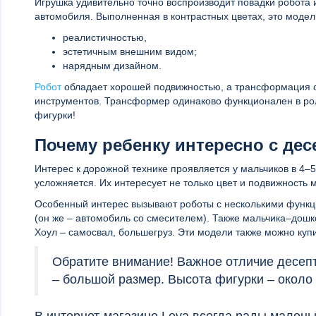
Игрушка удивительно точно воспроизводит повадки робота
автомобиля. Выполненная в контрастных цветах, это модел
реалистичностью,
эстетичным внешним видом;
нарядным дизайном.
Робот
обладает хорошей подвижностью, а трансформация 
инструментов. Трансформер одинаково функционален в рол
фигурки!
Почему ребенку интересно с де
Интерес к дорожной технике проявляется у мальчиков в 4–5 
усложняется. Их интересует не только цвет и подвижность 
Особенный интерес вызывают роботы с несколькими функци
(он же – автомобиль со смесителем). Также мальчика–дошк
Хоул – самосвал, большегруз. Эти модели также можно куп
Обратите внимание! Важное отличие десеп
– большой размер. Высота фигурки – около
В интернет-магазине Leva всегда рады малень