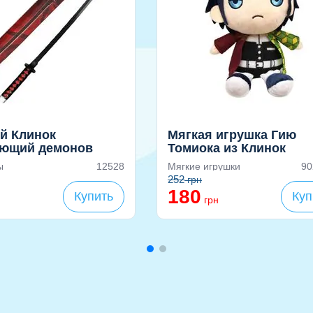
й Клинок
Мягкая игрушка Гию
ающий демонов
Томиока из Клинок
о Камадо 40 см
Рассекающий Демоно
ы
12528
Мягкие игрушки
90
(Demon Slayer)
252
грн
180
Купить
Куп
грн