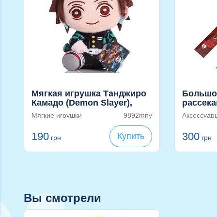
Мягкая игрушка Танджиро
Большо
Камадо (Demon Slayer),
рассек
20см
Танджир
Мягкие игрушки
9892mny
Аксессуар
190
300
Купить
грн
грн
Вы смотрели