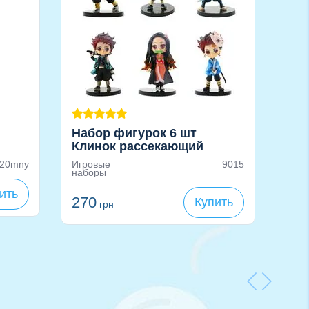
Набор фигурок 6 шт
Сам
Клинок рассекающий
Кли
в
демонов (Demon Slayer):
Дем
20mny
Игровые
9015
Аксе
Танджиро Камадо, Незуко,
наборы
169
г
Зеницу Агацума, Гию
13
ить
Томиока и т.д,
270
Купить
грн