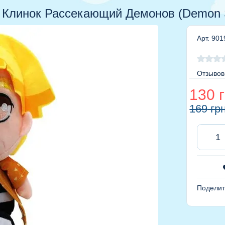
 Клинок Рассекающий Демонов (Demon S
Арт. 901
Отзывов
130
г
169
гр
Поделит