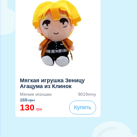
Мягкая игрушка Зеницу
Агацума из Клинок
Рассекающий Демонов
Мягкие игрушки
9019mny
(Demon Slayer)
169
грн
130
Купить
грн