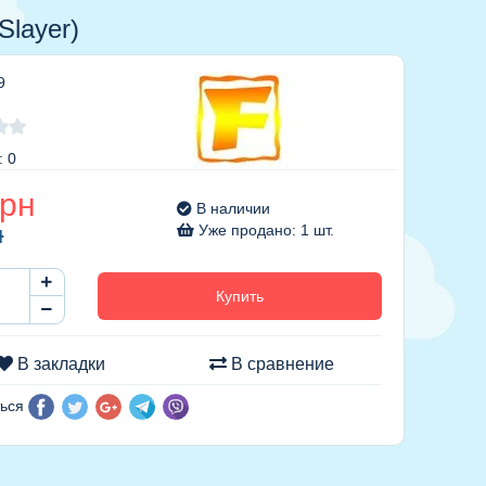
layer)
9
: 0
рн
В наличии
н
Уже продано: 1 шт.
Купить
В закладки
В сравнение
ься