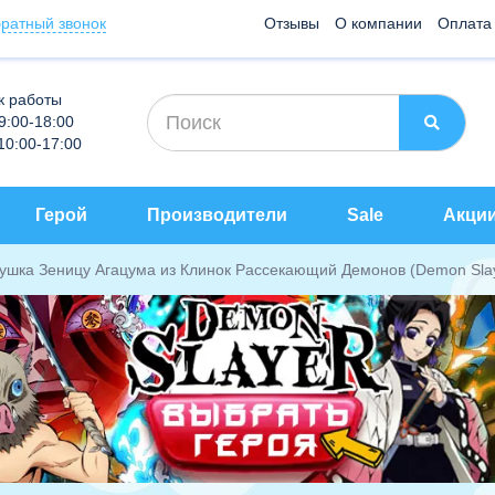
ратный звонок
Отзывы
О компании
Оплата
к работы
 9:00-18:00
 10:00-17:00
Герой
Производители
Sale
Акци
рушка Зеницу Агацума из Клинок Рассекающий Демонов (Demon Sla