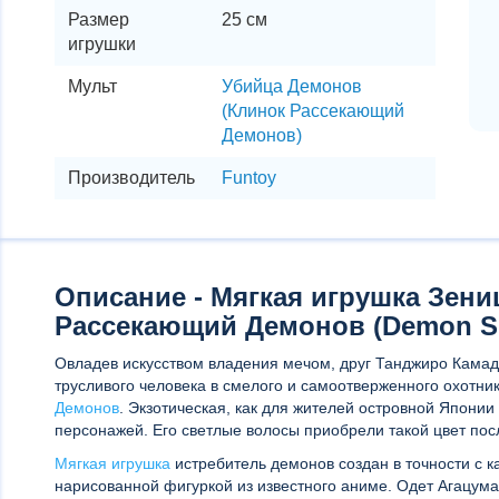
Размер
25 см
игрушки
Мульт
Убийца Демонов
(Клинок Рассекающий
Демонов)
Производитель
Funtoy
Описание - Мягкая игрушка Зени
Рассекающий Демонов (Demon Sl
Овладев искусством владения мечом, друг Танджиро Камад
трусливого человека в смелого и самоотверженного охотни
Демонов
. Экзотическая, как для жителей островной Японии
персонажей. Его светлые волосы приобрели такой цвет пос
Мягкая игрушка
истребитель демонов создан в точности с к
нарисованной фигуркой из известного аниме. Одет Агацума