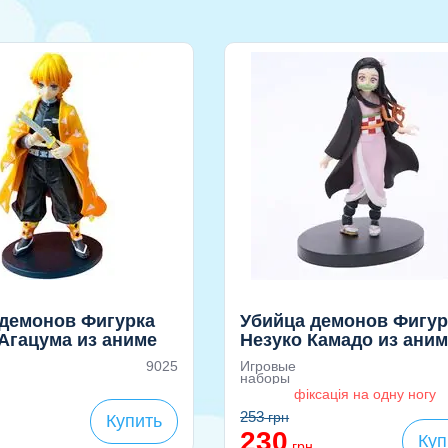
 демонов Фигурка
Убийца демонов Фигур
Агацума из аниме
Незуко Камадо из ани
 рассекающий
Клинок рассекающий
9025
Игровые
 (Demon Slayer),
демонов (Demon Slayer
наборы
фіксація на одну ногу
16см
253
грн
Купить
230
Куп
грн