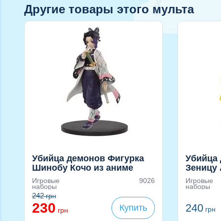
Другие товары этого мульта
Убийца демонов Фигурка
Убийца
Шинобу Кочо из аниме
Зеницу 
Клинок рассекающий
Клинок
Игровые
9026
Игровые
демонов (Demon Slayer),
демонов
наборы
наборы
16см
16см
242
грн
230
240
Купить
грн
грн