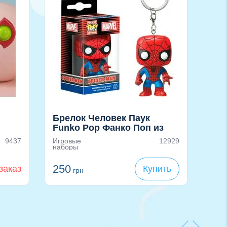
Брелок Человек Паук
Скв
Funko Pop Фанко Поп из
и на
«Spider Man»
9437
Игровые
12929
Уцен
наборы
150
г
50
250
заказ
Купить
грн