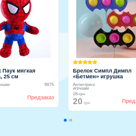
 Паук мягкая
Брелок Симпл Димпл
, 25 см
«Бетмен» игрушка
антистресс с фигуркам
рушки
9875
Антистресс
шариках
игрушки
28
грн
Предзаказ
20
Пред
грн