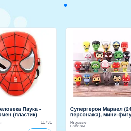
еловека Паука -
Супергерои Марвел (2
мен (пластик)
персонажа), мини-фиг
с детализацией
ы
11731
Игровые
наборы