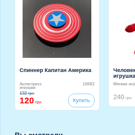
Спиннер Капитан Америка
Человек
игрушка
Антистресс
10682
Мягкие иг
игрушки
132
грн
240
грн
120
Купить
грн