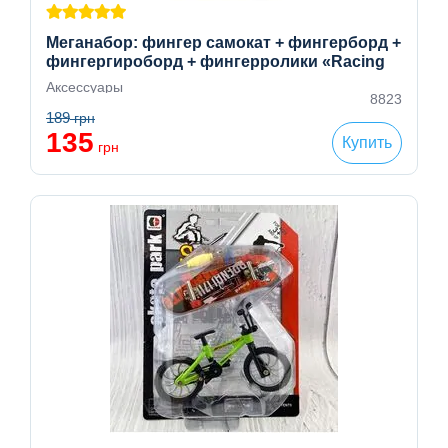
Меганабор: фингер самокат + фингерборд +
фингергироборд + фингерролики «Racing
Road» (4 модели в комплекте),
Аксессуары
пальчиковый скейт, самокат fingerboard
8823
189
грн
135
Купить
грн