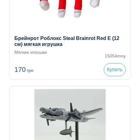
Брейнрот Роблокс Steal Brainrot Red E (12
см) мягкая игрушка
Мягкие игрушки
15054mny
170
Купить
грн