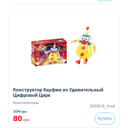
Конструктор Кауфмо из Удивительный
Цифровой Цирк
Конструкторы
JX040-8_fond
104
грн
80
Купить
грн