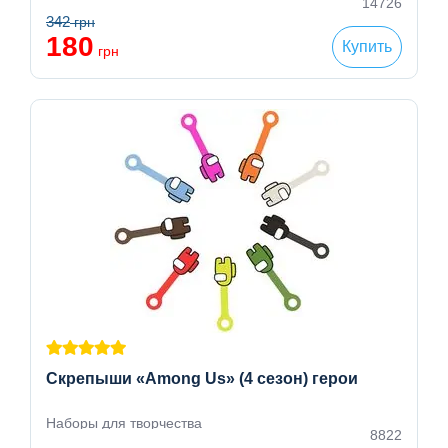
14726
342
грн
180
Купить
грн
Скрепыши «Among Us» (4 сезон) герои
Наборы для творчества
8822