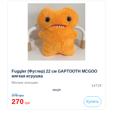
Fuggler (Фуглер) 22 см GAPTOOTH MCGOO
мягкая игрушка
Мягкие игрушки
14729
акція
378
грн
270
Купить
грн