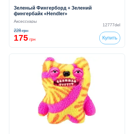
Зеленый Фингерборд + Зелений
фингербайк «Hendler»
Аксессуары
12777del
228
грн
175
Купить
грн