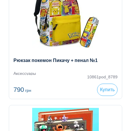
Рюкзак покемон Пикачу + пенал №1
Аксессуары
10861pod_8789
790
Купить
грн