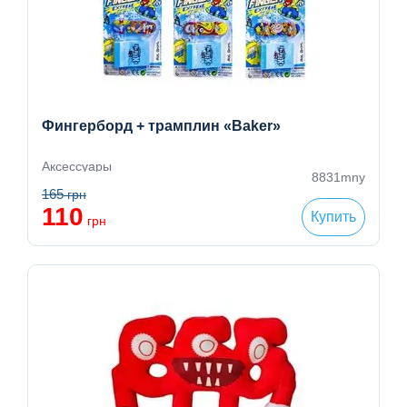
Фингерборд + трамплин «Baker»
Аксессуары
8831mny
165
грн
110
Купить
грн