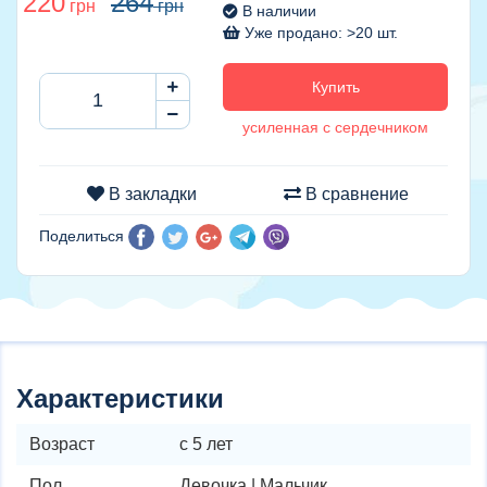
220
264
грн
грн
В наличии
Уже продано: >20 шт.
Купить
усиленная с сердечником
В закладки
В сравнение
Поделиться
Характеристики
Возраст
с 5 лет
Пол
Девочка | Мальчик