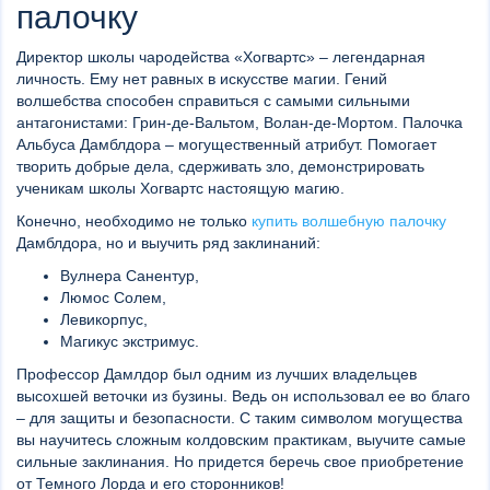
палочку
Директор школы чародейства «Хогвартс» – легендарная
личность. Ему нет равных в искусстве магии. Гений
волшебства способен справиться с самыми сильными
антагонистами: Грин-де-Вальтом, Волан-де-Мортом. Палочка
Альбуса Дамблдора – могущественный атрибут. Помогает
творить добрые дела, сдерживать зло, демонстрировать
ученикам школы Хогвартс настоящую магию.
Конечно, необходимо не только
купить волшебную палочку
Дамблдора, но и выучить ряд заклинаний:
Вулнера Санентур,
Люмос Солем,
Левикорпус,
Магикус экстримус.
Профессор Дамлдор был одним из лучших владельцев
высохшей веточки из бузины. Ведь он использовал ее во благо
– для защиты и безопасности. С таким символом могущества
вы научитесь сложным колдовским практикам, выучите самые
сильные заклинания. Но придется беречь свое приобретение
от Темного Лорда и его сторонников!