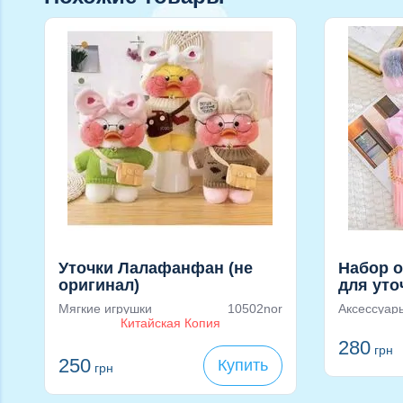
Уточки Лалафанфан (не
Набор о
оригинал)
для ут
Мягкие игрушки
10502nor
Аксессуар
Китайская Копия
280
грн
250
Купить
грн