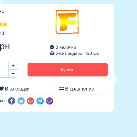
84
: 1
рн
В наличии
Уже продано: >20 шт.
Купить
В закладки
В сравнение
ься