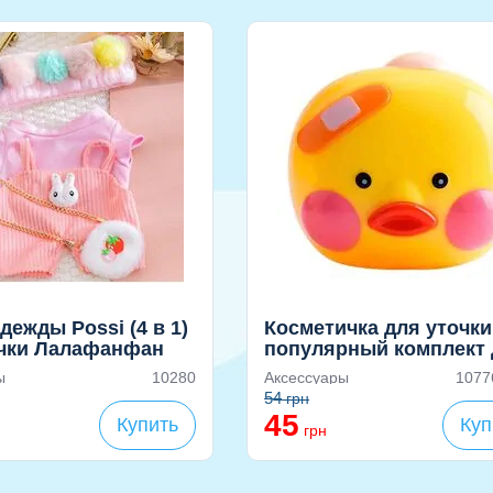
дежды Possi (4 в 1)
Косметичка для уточки
очки Лалафанфан
популярный комплект 
игр
ы
10280
Аксессуары
1077
54
грн
45
Купить
Куп
грн