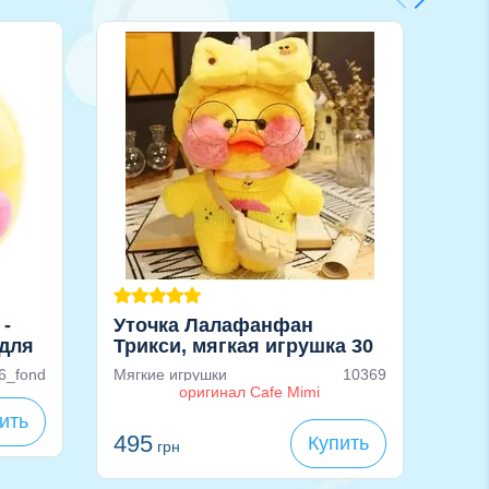
 -
Уточка Лалафанфан
Кон
для
Трикси, мягкая игрушка 30
Лал
см
6_fond
Мягкие игрушки
10369
Конс
оригинал Cafe Mimi
180
г
15
ить
495
Купить
грн