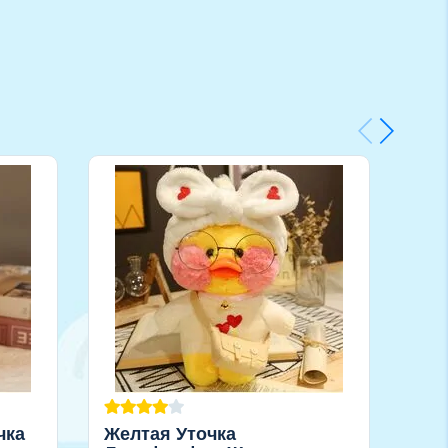
чка
Желтая Уточка
Фир