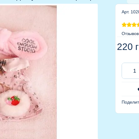
Арт. 102
Отзывов
220
г
Поделит